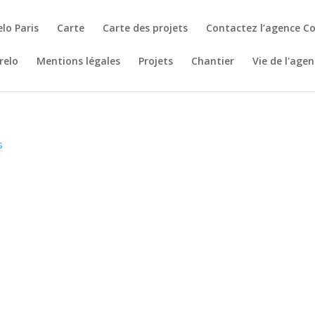
lo Paris
Carte
Carte des projets
Contactez l’agence Co
relo
Mentions légales
Projets
Chantier
Vie de l'age
e
Les dernières références de nos projets dans la
presse